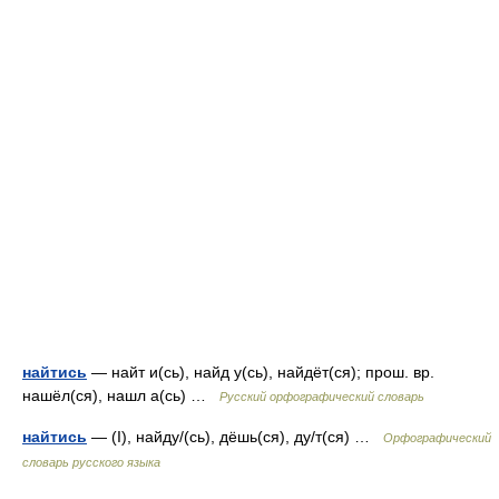
найтись
— найт и(сь), найд у(сь), найдёт(ся); прош. вр.
нашёл(ся), нашл а(сь) …
Русский орфографический словарь
найтись
— (I), найду/(сь), дёшь(ся), ду/т(ся) …
Орфографический
словарь русского языка