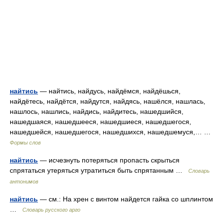
найтись
— найтись, найдусь, найдёмся, найдёшься,
найдётесь, найдётся, найдутся, найдясь, нашёлся, нашлась,
нашлось, нашлись, найдись, найдитесь, нашедшийся,
нашедшаяся, нашедшееся, нашедшиеся, нашедшегося,
нашедшейся, нашедшегося, нашедшихся, нашедшемуся,… …
Формы слов
найтись
— исчезнуть потеряться пропасть скрыться
спрятаться утеряться утратиться быть спрятанным …
Словарь
антонимов
найтись
— см.: На хрен с винтом найдется гайка со шплинтом
…
Словарь русского арго