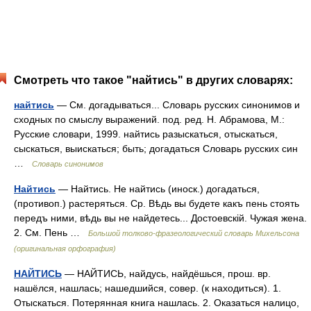
Смотреть что такое "найтись" в других словарях:
найтись
— См. догадываться... Словарь русских синонимов и
сходных по смыслу выражений. под. ред. Н. Абрамова, М.:
Русские словари, 1999. найтись разыскаться, отыскаться,
сыскаться, выискаться; быть; догадаться Словарь русских син
…
Словарь синонимов
Найтись
— Найтись. Не найтись (иноск.) догадаться,
(противоп.) растеряться. Ср. Вѣдь вы будете какъ пень стоять
передъ ними, вѣдь вы не найдетесь... Достоевскій. Чужая жена.
2. См. Пень …
Большой толково-фразеологический словарь Михельсона
(оригинальная орфография)
НАЙТИСЬ
— НАЙТИСЬ, найдусь, найдёшься, прош. вр.
нашёлся, нашлась; нашедшийся, совер. (к находиться). 1.
Отыскаться. Потерянная книга нашлась. 2. Оказаться налицо,