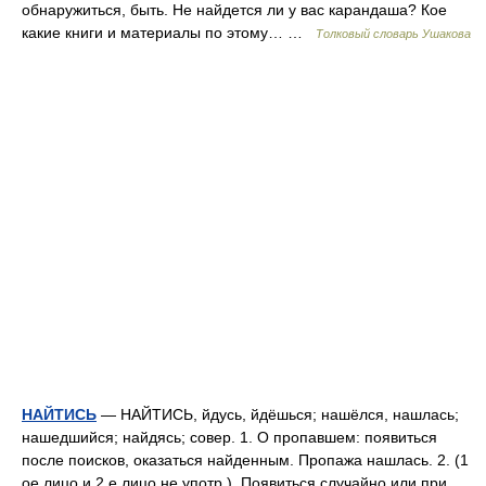
обнаружиться, быть. Не найдется ли у вас карандаша? Кое
какие книги и материалы по этому… …
Толковый словарь Ушакова
НАЙТИСЬ
— НАЙТИСЬ, йдусь, йдёшься; нашёлся, нашлась;
нашедшийся; найдясь; совер. 1. О пропавшем: появиться
после поисков, оказаться найденным. Пропажа нашлась. 2. (1
ое лицо и 2 е лицо не употр.). Появиться случайно или при