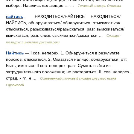
выборе. Нашлись желающие.… …
Толковый словарь Ожегова
найтись
— НАХОДИТЬСЯ/НАЙТИСЬ НАХОДИТЬСЯ/
НАЙТИСЬ, обнаруживаться/ обнаружиться, отыскиваться/
отыскаться, разыскиваться/разыскаться, разг. выискиваться/
выискаться, разг. сниж. сыскиваться/сыскаться …
Словарь-
тезаурус синонимов русской речи
Найтись
— I сов. неперех. 1. Обнаружиться в результате
поисков; отыскаться. 2. Оказаться налицо; обнаружиться. отт.
Быть, иметься. II сов. неперех. разг. Суметь выйти из
затруднительного положения; не растеряться. III сов. неперех.
страд. к гл. н …
Современный толковый словарь русского языка
Ефремовой